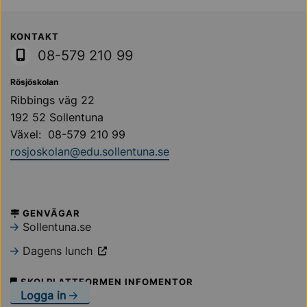
Sollentuna Kommun
KONTAKT
08-579 210 99
Rösjöskolan
Ribbings väg 22
192 52 Sollentuna
Växel: 08-579 210 99
rosjoskolan@edu.sollentuna.se
GENVÄGAR
Sollentuna.se
Dagens lunch
SKOLPLATTFORMEN INFOMENTOR
Logga in