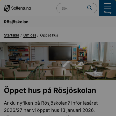
Till navigation
Till innehåll (s)
Vad söker du?
Meny
Rösjöskolan
Startsida
Om oss
Öppet hus
Öppet hus på Rösjöskolan
Är du nyfiken på Rösjöskolan? Inför läsåret
2026/27 har vi öppet hus 13 januari 2026.