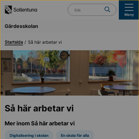
Till navigation
Till innehåll (s)
Vad söker du?
Meny
Gärdesskolan
Startsida
Så här arbetar vi
Så här arbetar vi
Mer inom Så här arbetar vi
Digitalisering i skolan
En skola för alla