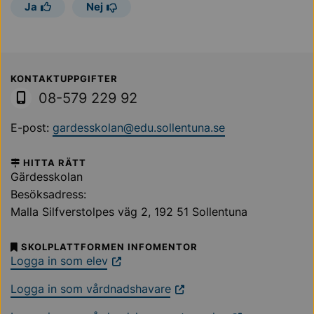
Ja
Nej
Sollentuna Kommun
KONTAKTUPPGIFTER
08-579 229 92
E-post:
gardesskolan@edu.sollentuna.se
HITTA RÄTT
Gärdesskolan
Besöksadress:
Malla Silfverstolpes väg 2
, 192 51 Sollentuna
SKOLPLATTFORMEN INFOMENTOR
Logga in som elev
Logga in som vårdnadshavare